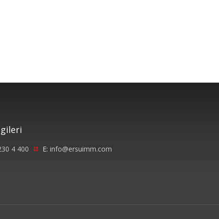
lgileri
230 4 400
E:
info@ersuimm.com